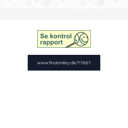
www.findsmiley.dk/77667